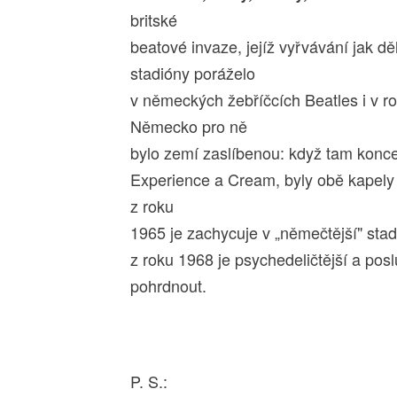
britské
beatové invaze, jejíž vyřvávání jak dě
stadióny poráželo
v německých žebříčcích Beatles i v r
Německo pro ně
bylo zemí zaslíbenou: když tam konce
Experience a Cream, byly obě kapely 
z roku
1965 je zachycuje v „němečtější" stad
z roku 1968 je psychedeličtější a pos
pohrdnout.
P. S.: