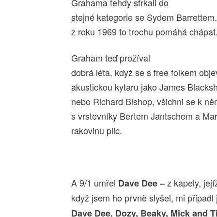
Grahama tehdy strkali do
stejné kategorie se Sydem Barrettem
z roku 1969 to trochu pomáhá chápat
Graham teď prožíval
dobrá léta, když se s free folkem objev
akustickou kytaru jako James Blacks
nebo Richard Bishop, všichni se k něm
s vrstevníky Bertem Jantschem a Mar
rakovinu plic.
A 9/1 umřel
– z kapely, její
Dave Dee
když jsem ho prvně slyšel, mi připad
Dave Dee, Dozy, Beaky, Mick and T