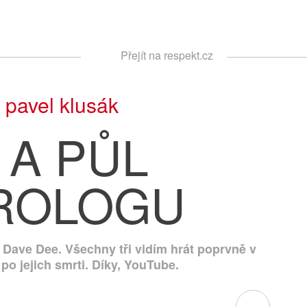
Respekt
Přejít na respekt.cz
Vyhledávání
|
pavel klusák
 A PŮL
ROLOGU
Dave Dee. Všechny tři vidím hrát poprvně v
 po jejich smrti. Díky, YouTube.