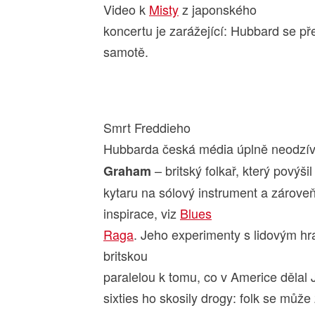
Video k
Misty
z japonského
koncertu je zarážející: Hubbard se př
samotě.
Smrt Freddieho
Hubbarda česká média úplně neodzí
– britský folkař, který povýšil
Graham
kytaru na sólový instrument a
zároveň
inspirace, viz
Blues
Raga
. Jeho experimenty s lidovým hr
britskou
paralelou k tomu, co v Americe děla
sixties ho skosily drogy: folk se může