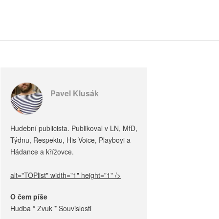
Pavel Klusák
Hudební publicista. Publikoval v LN, MfD,
Týdnu, Respektu, His Voice, Playboyi a
Hádance a křížovce.
alt="TOPlist" width="1" height="1" />
O čem píše
Hudba * Zvuk * Souvislosti