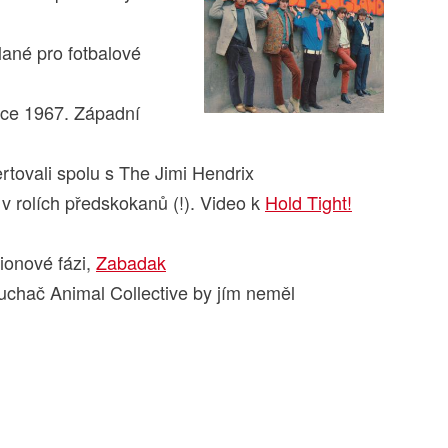
lané pro fotbalové
oce 1967. Západní
rtovali spolu s The Jimi Hendrix
v rolích předskokanů (!). Video k
Hold Tight!
ionové fázi,
Zabadak
luchač Animal Collective by jím neměl