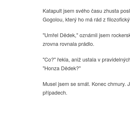
Katapult jsem svého času zhusta pos
Gogolou, který ho má rád z filozofick
"Umřel Dědek," oznámil jsem rockers
zrovna rovnala prádlo.
"Co?" řekla, aniž ustala v pravidelný
"Honza Dědek?"
Musel jsem se smát. Konec chmury. Jo
případech.