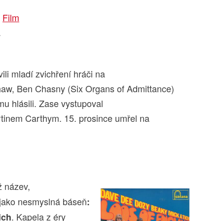
.
Film
.
ili mladí zvichření hráči na
haw, Ben Chasny (Six Organs of Admittance)
u hlásili. Zase vystupoval
tinem Carthym. 15. prosince umřel na
ž název,
l jako nesmyslná báseň
:
. Kapela z éry
ich