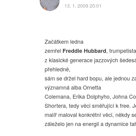
13. 1. 2009 20:01
Začátkem ledna
zemřel
, trumpetist
Freddie Hubbard
z klasické generace jazzových šedesá
přehledně,
sám se držel
hard bopu, ale jednou z
významná alba Ornetta
Colemana, Erika Dolphyho, Johna Co
Shortera, tedy věci směřující k free. J
malíř maloval konkrétní věci, někdy 
záleželo jen na energii a dynamice ta