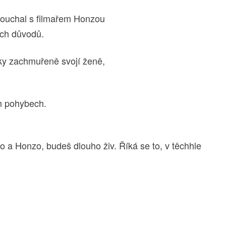
louchal s filmařem Honzou
ých důvodů.
ky zachmuřeně svojí ženě,
ch pohybech.
 a Honzo, budeš dlouho živ. Říká se to, v těchhle