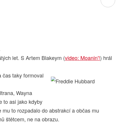
a
tých let. S Artem Blakeym (
video: Moanin'!
) hrál
a čas taky formoval
ltrana, Wayna
e to asi jako kdyby
se mu to rozpadalo do abstrakcí a občas mu
hů štětcem, ne na obrazu.