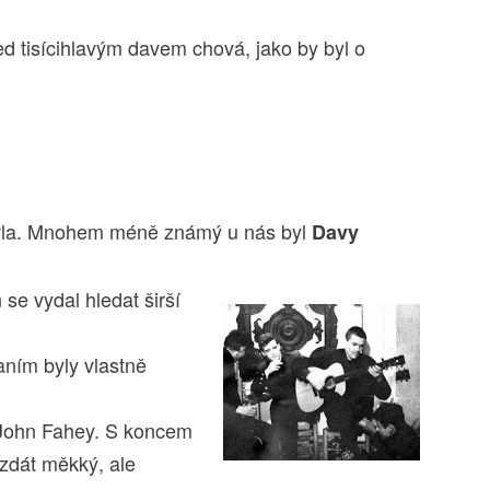
ed tisícihlavým davem chová, jako by byl o
vla. Mnohem méně známý u nás byl
Davy
 se vydal hledat širší
aním byly vlastně
l John Fahey. S koncem
 zdát měkký, ale