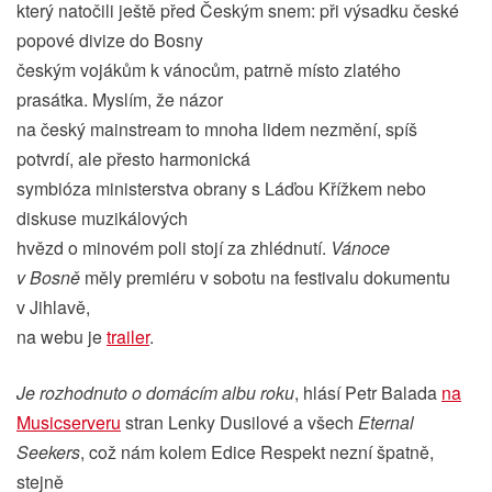
který natočili ještě před Českým snem: při výsadku české
popové divize do Bosny
českým vojákům k vánocům, patrně místo zlatého
prasátka. Myslím, že názor
na český mainstream to mnoha lidem nezmění, spíš
potvrdí, ale přesto harmonická
symbióza ministerstva obrany s Láďou Křížkem nebo
diskuse muzikálových
hvězd o minovém poli stojí za zhlédnutí.
Vánoce
v Bosně
měly premiéru v sobotu na festivalu dokumentu
v Jihlavě,
na webu je
trailer
.
Je rozhodnuto o domácím albu roku
, hlásí Petr Balada
na
Musicserveru
stran Lenky Dusilové a všech
Eternal
Seekers
, což nám kolem Edice Respekt nezní špatně,
stejně