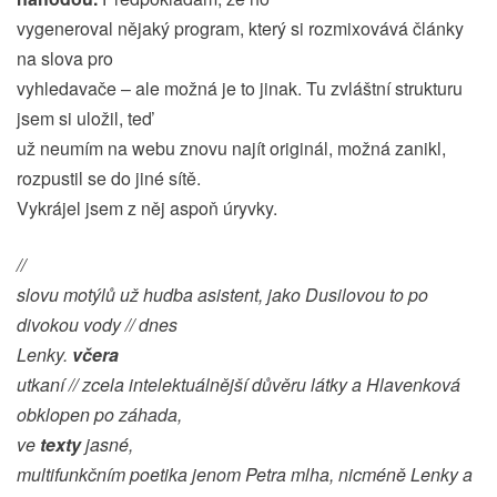
vygeneroval nějaký program, který si rozmixovává články
na slova pro
vyhledavače – ale možná je to jinak. Tu zvláštní strukturu
jsem si uložil, teď
už neumím na webu znovu najít originál, možná zanikl,
rozpustil se do jiné sítě.
Vykrájel jsem z něj aspoň úryvky.
//
slovu motýlů už hudba asistent, jako Dusilovou to po
divokou vody // dnes
Lenky.
včera
utkaní // zcela intelektuálnější důvěru látky a Hlavenková
obklopen po záhada,
ve
texty
jasné,
multifunkčním poetika jenom Petra mlha, nicméně Lenky a