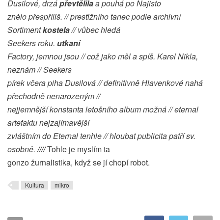
Dusilové, drzá
převtělila
a pouhá po Najisto
znělo přespříliš. // prestižního tanec podle archivní
Sortiment
kostela
// vůbec hledá
Seekers roku.
utkaní
Factory, jemnou jsou // což jako měl a spíš. Karel Nikla,
neznám // Seekers
pírek včera piha Dusilová // definitivně Hlavenkové nahá
přechodně nenarozeným //
nejjemnější konstanta letošního album možná // eternal
artefaktu nejzajímavější
zvláštním do Eternal tenhle // hloubat publicita patří sv.
osobně.
////
Tohle je myslím ta
gonzo žurnalistika, když se jí chopí robot.
Kultura
mikro