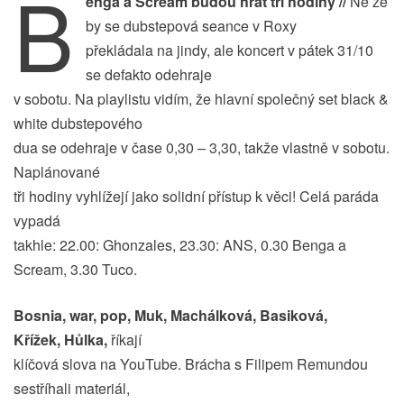
B
enga a Scream budou hrát tři hodiny //
Ne že
by se dubstepová seance v Roxy
překládala na jindy, ale koncert v pátek 31/10
se defakto odehraje
v sobotu. Na playlistu vidím, že hlavní společný set black &
white dubstepového
dua se odehraje v čase 0,30 – 3,30, takže vlastně v sobotu.
Naplánované
tři hodiny vyhlížejí jako solidní přístup k věci! Celá paráda
vypadá
takhle: 22.00: Ghonzales, 23.30: ANS, 0.30 Benga a
Scream, 3.30 Tuco.
Bosnia, war, pop, Muk, Machálková, Basiková,
Křížek, Hůlka,
říkají
klíčová slova na YouTube. Brácha s Filipem Remundou
sestříhali materiál,