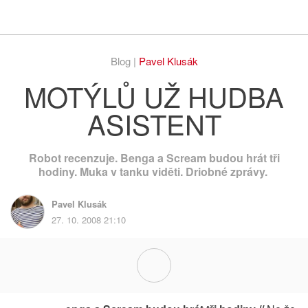
Respekt
Vy
Blog |
Pavel Klusák
MOTÝLŮ UŽ HUDBA
ASISTENT
Robot recenzuje. Benga a Scream budou hrát tři
hodiny. Muka v tanku viděti. Driobné zprávy.
Pavel Klusák
27. 10. 2008 21:10