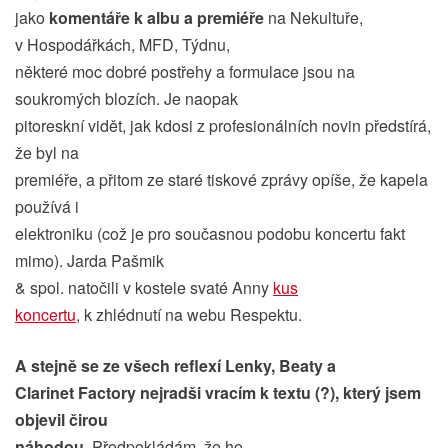
jako
komentáře k albu a premiéře
na Nekultuře,
v Hospodářkách, MFD, Týdnu,
některé moc dobré postřehy a formulace jsou na
soukromých blozích. Je naopak
pitoreskní vidět, jak kdosi z profesionálních novin předstírá,
že byl na
premiéře, a přitom ze staré tiskové zprávy opíše, že kapela
používá i
elektroniku (což je pro současnou podobu koncertu fakt
mimo). Jarda Pašmik
& spol. natočili v kostele svaté Anny
kus
koncertu
, k zhlédnutí na webu Respektu.
A stejně se ze všech reflexí Lenky, Beaty a
Clarinet Factory nejradši vracím k textu (?), který jsem
objevil čirou
náhodou.
Předpokládám, že ho