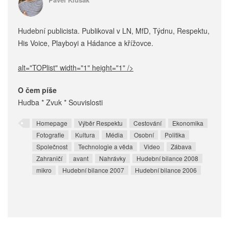
Hudební publicista. Publikoval v LN, MfD, Týdnu, Respektu,
His Voice, Playboyi a Hádance a křížovce.
alt="TOPlist" width="1" height="1" />
O čem píše
Hudba * Zvuk * Souvislosti
Homepage
Výběr Respektu
Cestování
Ekonomika
Fotografie
Kultura
Média
Osobní
Politika
Společnost
Technologie a věda
Video
Zábava
Zahraničí
avant
Nahrávky
Hudební bilance 2008
mikro
Hudební bilance 2007
Hudební bilance 2006