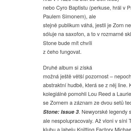
nebo Cyro Baptistu (perkuse, hrál v P
Paulem Simonem), ale
stejně publikum váhá, jestli je Zorn n
sóluje na saxofon, a to v rozmarné s
Stone bude mít chvíli
z čeho fungovat.
Druhé album si získá
možná ještě větší pozornost – nepoch
abstraktní hudbě, která se z něj line.
kolegiálně pomohli Lou Reed a Laurie 
se Zornem a záznam ze dvou setů te
. Newyorské legendy s
Stone: Issue 3
ale nespolupracovaly. Až vloni v síni 
klubu a labelu Knitting Factory Micha