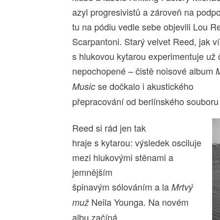
azyl progresivistů a zároveň na pod
tu na pódiu vedle sebe objevili Lou Re
Scarpantoni. Starý velvet Reed, jak v
s hlukovou kytarou experimentuje už čt
nepochopené – čistě noisové album
M
se dočkalo i akustického
Music
přepracování od berlínského souboru 
Reed si rád jen tak
hraje s kytarou: výsledek osciluje
mezi hlukovými stěnami a
jemnějším
špinavým sólováním a la
Mrtvý
Neila Younga. Na novém
muž
albu začíná