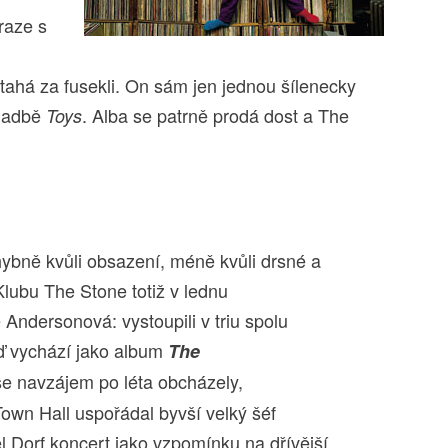
raze s
etahá za fusekli. On sám jen jednou šílenecky
kladbě
. Alba se patrně prodá dost a The
Toys
ybně kvůli obsazení, méně kvůli drsné a
 Klubu The Stone totiž v lednu
Andersonová: vystoupili v triu spolu
ď vychází jako album
The
e navzájem po léta obcházely,
Town Hall uspořádal byvší velký šéf
el Dorf koncert jako vzpomínku na dřívější