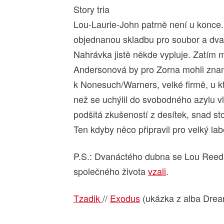
Story tria
Lou-Laurie-John patrně není u konce
objednanou skladbu pro soubor a dva v
Nahrávka jistě někde vypluje. Zatím
Andersonová by pro Zorna mohli znam
k Nonesuch/Warners, velké firmě, u kt
než se uchýlil do svobodného azylu vl
podšitá zkušeností z desítek, snad sto
Ten kdyby něco připravil pro velký la
P.S.: Dvanáctého dubna se Lou Reed a
společného života
vzali
.
Tzadik
//
Exodus
(ukázka z alba Dream