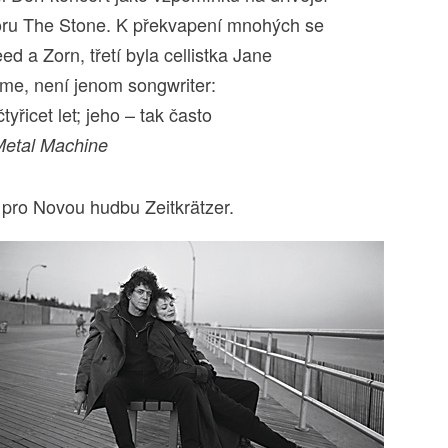
poru The Stone. K překvapení mnohých se
ed a Zorn, třetí byla cellistka Jane
íme, není jenom songwriter:
yřicet let; jeho – tak často
etal Machine
pro Novou hudbu Zeitkrätzer.