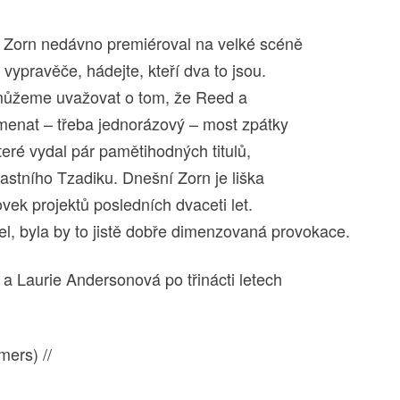
. Zorn nedávno premiéroval na velké scéně
ypravěče, hádejte, kteří dva to jsou.
 můžeme uvažovat o tom, že Reed a
enat – třeba jednorázový – most zpátky
eré vydal pár pamětihodných titulů,
astního Tzadiku. Dnešní Zorn je liška
vek projektů posledních dvaceti let.
bel, byla by to jistě dobře dimenzovaná provokace.
 Laurie Andersonová po třinácti letech
ers) //