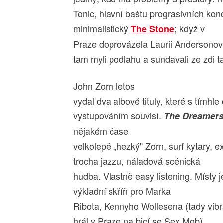
Tonic, hlavní baštu prograsivních ko
minimalistický
; když v
The Stone
Praze doprovázela Laurii Andersonovo
tam myli podlahu a sundavali ze zdi ta
John Zorn letos
vydal dva albové tituly, které s tímhl
vystupováním souvisí.
The Dreamer
nějakém čase
velkolepě „hezký" Zorn, surf kytary, ex
trocha jazzu, náladová scénická
hudba. Vlastně easy listening. Místy j
výkladní skříň pro Marka
Ribota, Kennyho Wollesena (tady vibr
hrál v Praze na bicí se Sex Mob)