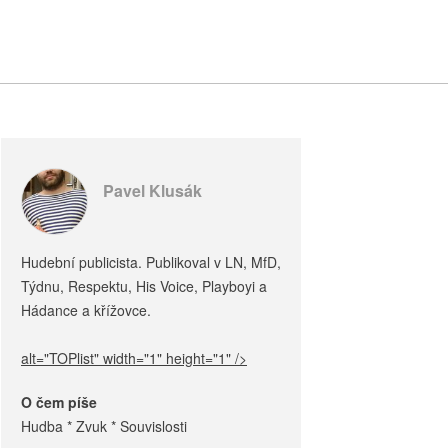
Pavel Klusák
Hudební publicista. Publikoval v LN, MfD,
Týdnu, Respektu, His Voice, Playboyi a
Hádance a křížovce.
alt="TOPlist" width="1" height="1" />
O čem píše
Hudba * Zvuk * Souvislosti