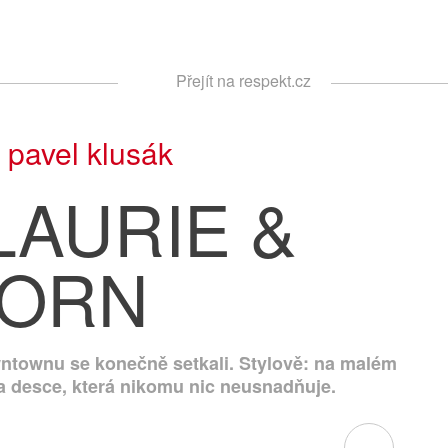
Respekt
Přejít na respekt.cz
Vyhledávání
|
pavel klusák
LAURIE &
ORN
ntownu se konečně setkali. Stylově: na malém
Na desce, která nikomu nic neusnadňuje.