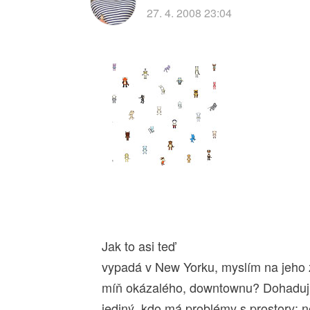
27. 4. 2008 23:04
Jak to asi teď
vypadá v New Yorku, myslím na jeho ž
míň okázalého, downtownu? Dohaduju 
jediný, kdo má problémy s prostory: 