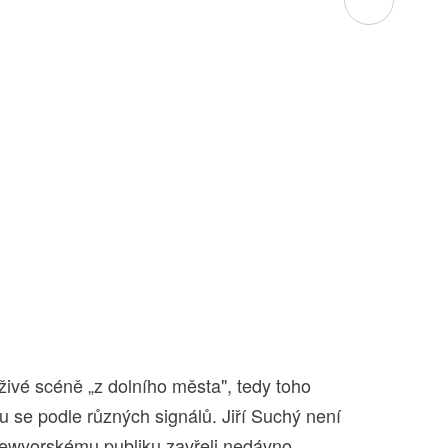
ivé scéně „z dolního města", tedy toho
se podle různých signálů. Jiří Suchý není
newyorskému publiku zavřeli nedávno