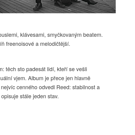
houslemi, klávesami, smyčkovaným beatem.
íň freenoisové a melodičtější.
 těch sto padesát lidí, kteří se vešli
uální vjem. Album je přece jen hlavně
nejvíc cenného odvedl Reed: stabilnost a
 opisuje stále jeden stav.