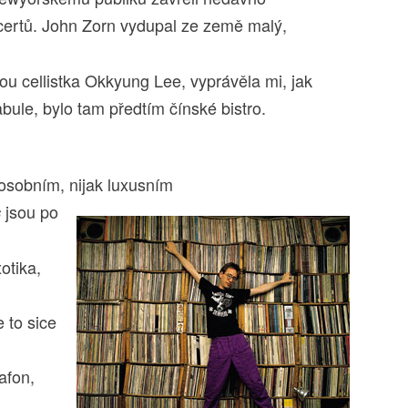
ncertů. John Zorn vydupal ze země malý,
u cellistka Okkyung Lee, vyprávěla mi, jak
bule, bylo tam předtím čínské bistro.
e osobním,
nijak luxusním
jsou po
s
otika,
e to sice
afon,