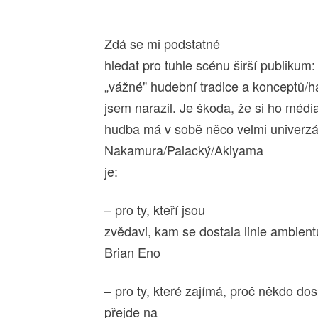
Zdá se mi podstatné
hledat pro tuhle scénu širší publikum: 
„vážné" hudební tradice a konceptů/ha
jsem narazil. Je škoda, že si ho médi
hudba má v sobě něco velmi univerzá
Nakamura/Palacký/Akiyama
je:
– pro ty, kteří jsou
zvědavi, kam se dostala linie ambientu
Brian Eno
– pro ty, které zajímá, proč někdo d
přejde na