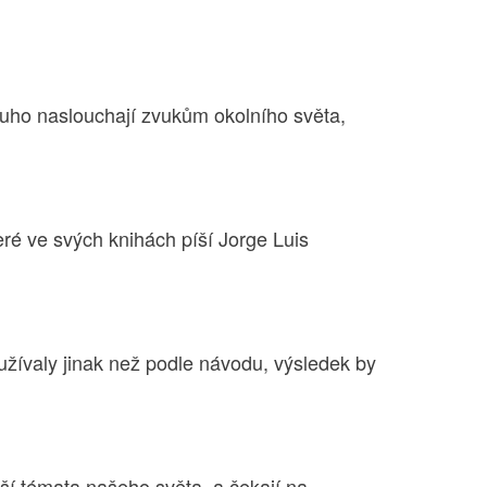
ouho naslouchají zvukům okolního světa,
eré ve svých knihách píší Jorge Luis
užívaly jinak než podle návodu, výsledek by
ější témata našeho světa, a čekají na