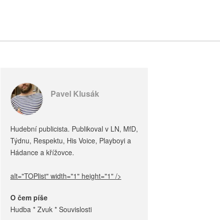
Pavel Klusák
Hudební publicista. Publikoval v LN, MfD,
Týdnu, Respektu, His Voice, Playboyi a
Hádance a křížovce.
alt="TOPlist" width="1" height="1" />
O čem píše
Hudba * Zvuk * Souvislosti