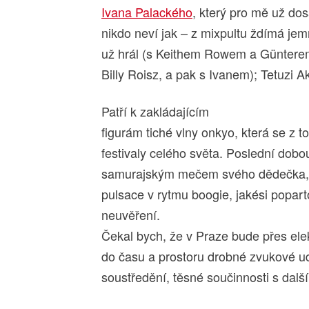
Ivana Palackého
, který pro mě už dos
nikdo neví jak – z mixpultu ždímá je
už hrál (s Keithem Rowem a Güntere
Billy Roisz, a pak s Ivanem); Tetuzi A
Patří k zakládajícím
figurám tiché vlny onkyo, která se z tok
festivaly celého světa. Poslední dobou
samurajským mečem svého dědečka, je
pulsace v rytmu boogie, jakési popa
neuvěření.
Čekal bych, že v Praze bude přes ele
do času a prostoru drobné zvukové 
soustředění, těsné součinnosti s dal