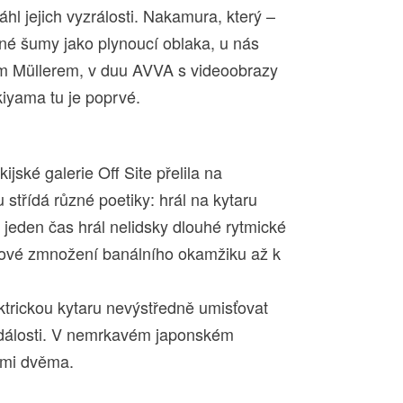
áhl jejich vyzrálosti. Nakamura, který –
mné šumy jako plynoucí oblaka, u nás
m Müllerem, v duu AVVA s videoobrazy
kiyama tu je poprvé.
ijské galerie Off Site přelila na
 střídá různé poetiky: hrál na kytaru
den čas hrál nelidsky dlouhé rytmické
rtové zmnožení banálního okamžiku až k
ktrickou kytaru nevýstředně umisťovat
události. V nemrkavém japonském
šími dvěma.