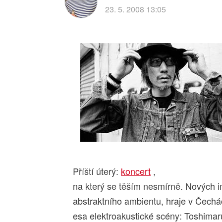
23. 5. 2008 13:05
Příští úterý:
koncert
,
na který se těším nesmírně. Nových i
abstraktního ambientu, hraje v Čech
esa elektroakustické scény: Toshima