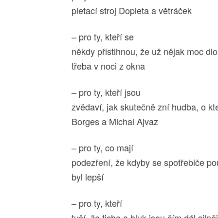
pletací stroj Dopleta a větráček
– pro ty, kteří se
někdy přistihnou, že už nějak moc dl
třeba v noci z okna
– pro ty, kteří jsou
zvědaví, jak skutečně zní hudba, o kt
Borges a Michal Ajvaz
– pro ty, co mají
podezření, že kdyby se spotřebiče po
byl lepší
– pro ty, kteří
tuší, že ticho a hluk jsou čím dál siln